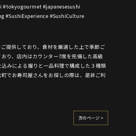
hi #tokyogourmet #japanesesushi
ng #SushiExperience #SushiCulture
でご提供しており、食材を厳選した上で季節ご
ており、店内はカウンター7席を完備した高級
仕込みによる握りと一品料理で構成した３種類
松町でお寿司屋さんをお探しの際は、是非ご利
次のページ >