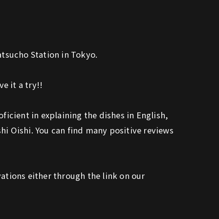
atsucho Station in Tokyo.
e it a try!!
ficient in explaining the dishes in English,
shi Oishi. You can find many positive reviews
tions either through the link on our