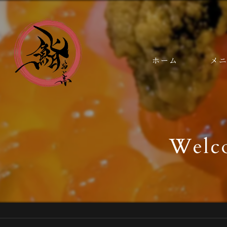
ホーム
メ
鮨 お
Welco