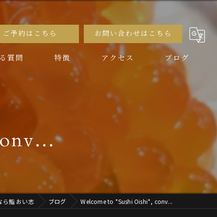
ご予約はこちら
お問い合わせはこちら
る質問
特徴
アクセス
ブログ
ディナー
デート
onv...
コース
接待
お酒
なら鮨 おい志
ブログ
Welcome to *Sushi Oishi*, conv...