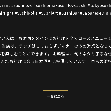
taurant #sushilove #sushiomakase #lovesushi #tokyosus
iNight #SushiRolls #SushiArt #SushiBar #JapaneseDini
 おい志は、お寿司をメインにお料理を全てコースメニュー
 当店は、ランチはしておらずディナーのみの営業となっ
事を楽しむことができます。 お料理は、旬のネタと丁寧な
んだお料理に合う日本酒もご提供しています。 東京の浜
一覧に戻る