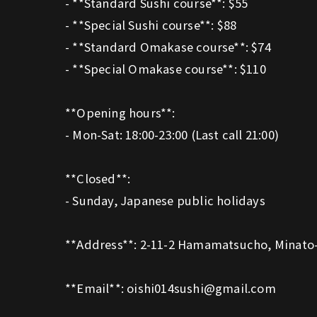
- **Standard Sushi course**: $55
- **Special Sushi course**: $88
- **Standard Omakase course**: $74
- **Special Omakase course**: $110
**Opening hours**:
- Mon-Sat: 18:00-23:00 (Last call 21:00)
**Closed**:
- Sunday, Japanese public holidays
**Address**: 2-11-2 Hamamatsucho, Minato-k
**Email**: oishi014sushi@gmail.com