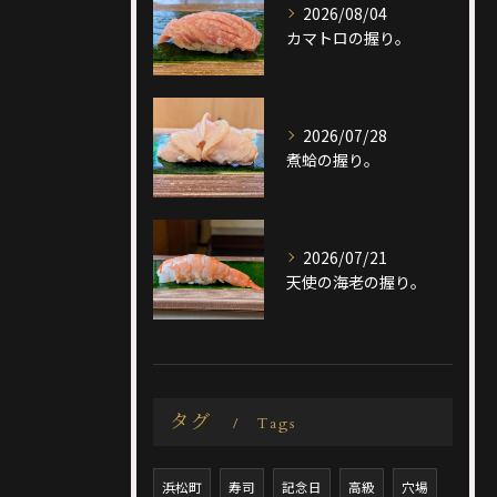
2026/08/04
カマトロの握り。
2026/07/28
煮蛤の握り。
2026/07/21
天使の海老の握り。
タグ
Tags
浜松町
寿司
記念日
高級
穴場